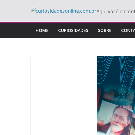
Pular
Aqui você encon
para
o
conteúdo
HOME
CURIOSIDADES
SOBRE
CONT