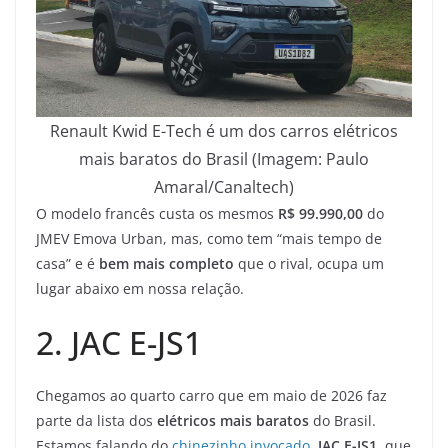
Renault Kwid E-Tech é um dos carros elétricos
mais baratos do Brasil (Imagem: Paulo
Amaral/Canaltech)
O modelo francês custa os mesmos
R$ 99.990,00
do
JMEV Emova Urban, mas, como tem “mais tempo de
casa” e é
bem mais completo
que o rival, ocupa um
lugar abaixo em nossa relação.
2. JAC E-JS1
Chegamos ao quarto carro que em maio de 2026 faz
parte da lista dos
elétricos mais baratos
do Brasil.
Estamos falando do
chinezinho invocado
,
JAC E-JS1
, que