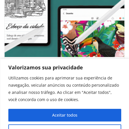
Nova caneta da Samsung vai copiar
Valorizamos sua privacidade
tecnologia da Apple, diz informante
Utilizamos cookies para aprimorar sua experiência de
navegação, veicular anúncios ou conteúdo personalizado
abril 29, 2026
e analisar nosso tráfego. Ao clicar em "Aceitar todos",
você concorda com o uso de cookies.
Aceitar todos
Copyright © 2025 - 2026
curiosidadesonline.com.br