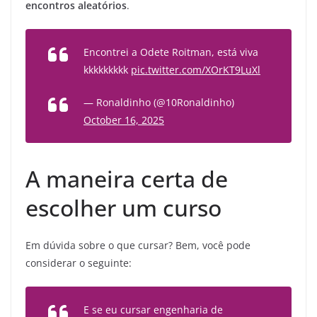
encontros aleatórios
.
Encontrei a Odete Roitman, está viva
kkkkkkkkk
pic.twitter.com/XOrKT9LuXl
— Ronaldinho (@10Ronaldinho)
October 16, 2025
A maneira certa de
escolher um curso
Em dúvida sobre o que cursar? Bem, você pode
considerar o seguinte:
E se eu cursar engenharia de