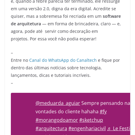
e, quando a febre parecia ter terminado, ele ressurge
em uma versão 2.0, digna da era digital. Acredite se
quiser, mas a sobremesa foi recriada em um
software
de arquitetura
— em forma de brincadeira, claro — e,
agora, pode até servir como decoração em
projetos. Por essa você não podia esperar!
–
Entre no
Canal do WhatsApp do Canaltech
e fique por
dentro das últimas notícias sobre tecnologia,
lançamentos, dicas e tutoriais incríveis.
–
@meduarda_aguiar
Sempre pensando nas
vontades do cliente hahaha
#fy
#morangodoamor
#sketchup
#arquitectura
#engenhariacivil
♬ Le Festin