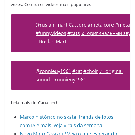
vezes. Confira os vídeos mais populares:
@ruslan_mart
Catcore
#metalcore
#metal
#funnyvideos
#cats
♬ оригинальный звук
– Ruslan Mart
@ronnieuy1961
#cat
#choir
♬ original
sound – ronnieuy1961
Leia mais do Canaltech:
Marco histórico no skate, trends de fotos
com IA e mais: veja virais da semana
Novo Moto G vazou! Veja o que esperar do