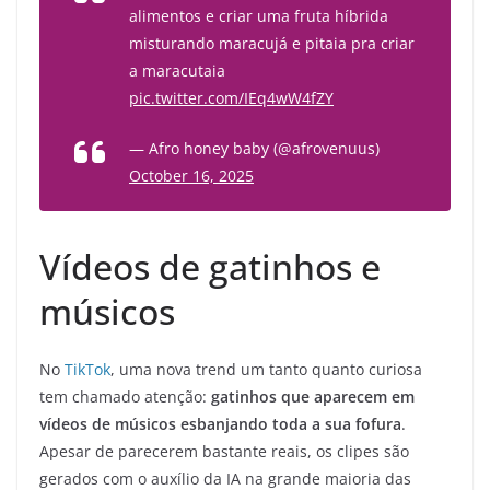
alimentos e criar uma fruta híbrida
misturando maracujá e pitaia pra criar
a maracutaia
pic.twitter.com/IEq4wW4fZY
— Afro honey baby (@afrovenuus)
October 16, 2025
Vídeos de gatinhos e
músicos
No
TikTok
, uma nova trend um tanto quanto curiosa
tem chamado atenção:
gatinhos que aparecem em
vídeos de músicos esbanjando toda a sua fofura
.
Apesar de parecerem bastante reais, os clipes são
gerados com o auxílio da IA na grande maioria das