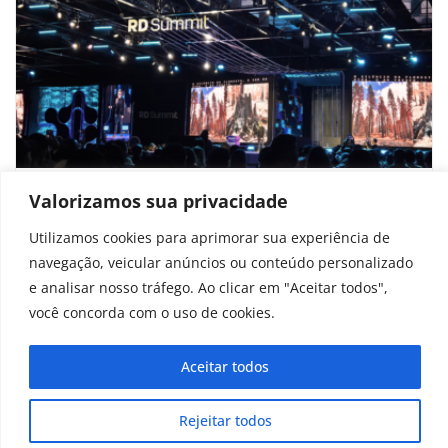
CEO da TOTVS e diretor da AWS revelam
Valorizamos sua privacidade
o que buscam em funcionários
Utilizamos cookies para aprimorar sua experiência de
navegação, veicular anúncios ou conteúdo personalizado
novembro 6, 2025
e analisar nosso tráfego. Ao clicar em "Aceitar todos",
você concorda com o uso de cookies.
Aceitar todos
Copyright © 2025 - 2026
curiosidadesonline.com.br
Rejeitar todos