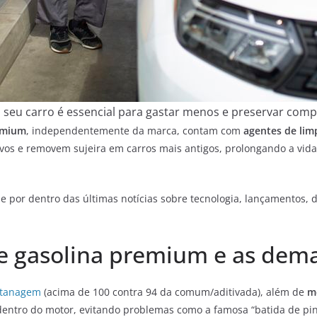
ra seu carro é essencial para gastar menos e preservar com
emium
, independentemente da marca, contam com
agentes de lim
os e removem sujeira em carros mais antigos, prolongando a vida út
e por dentro das últimas notícias sobre tecnologia, lançamentos, dic
re gasolina premium e as dema
ctanagem
(acima de 100 contra 94 da comum/aditivada), além de
m
dentro do motor, evitando problemas como a famosa “batida de pin