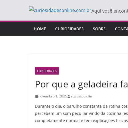
Pular
Aqui você encon
para
o
conteúdo
HOME
CURIOSIDADES
SOBRE
CONT
CURIOSIDADES
Por que a geladeira fa
novembro 1, 2025
augustopjulio
Durante o dia, o barulho constante da rotina co
percebem um som peculiar vindo da cozinha: est
completamente normal e tem explicações físicas