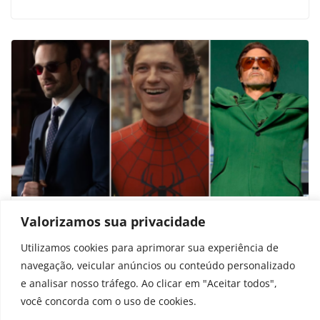
Quais são os próximos lançamentos de
Valorizamos sua privacidade
filmes e séries da Marvel? Confira datas
Utilizamos cookies para aprimorar sua experiência de
navegação, veicular anúncios ou conteúdo personalizado
outubro 12, 2025
e analisar nosso tráfego. Ao clicar em "Aceitar todos",
você concorda com o uso de cookies.