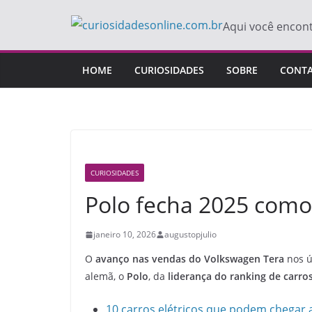
Pular
Aqui você encon
para
o
conteúdo
HOME
CURIOSIDADES
SOBRE
CONT
CURIOSIDADES
Polo fecha 2025 como 
janeiro 10, 2026
augustopjulio
O
avanço nas vendas do Volkswagen Tera
nos ú
alemã, o
Polo
, da
liderança do ranking de carro
10 carros elétricos que podem chegar 