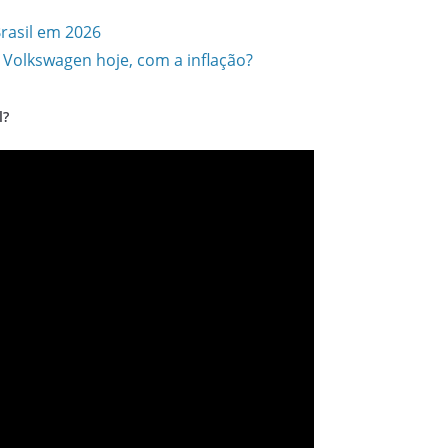
rasil em 2026
 Volkswagen hoje, com a inflação?
l?