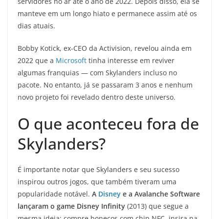
servidores no ar até o ano de 2022. Depois disso, ela se
manteve em um longo hiato e permanece assim até os
dias atuais.
Bobby Kotick, ex-CEO da Activision, revelou ainda em
2022 que a
Microsoft
tinha interesse em reviver
algumas franquias — com Skylanders incluso no
pacote. No entanto, já se passaram 3 anos e nenhum
novo projeto foi revelado dentro deste universo.
O que aconteceu fora de
Skylanders?
É importante notar que Skylanders e seu sucesso
inspirou outros jogos, que também tiveram uma
popularidade notável.
A
Disney
e a Avalanche Software
lançaram o game Disney Infinity
(2013) que segue a
mesma ideia: compre bonecos com chip NFC, insira na