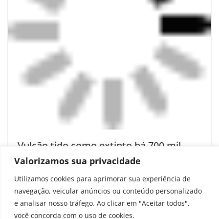
Vulcão tido como extinto há 700 mil
anos dá sinais de atividade, alerta
Valorizamos sua privacidade
estudo
Utilizamos cookies para aprimorar sua experiência de
navegação, veicular anúncios ou conteúdo personalizado
outubro 20, 2025
e analisar nosso tráfego. Ao clicar em "Aceitar todos",
você concorda com o uso de cookies.