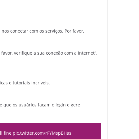
os conectar com os serviços. Por favor,
 favor, verifique a sua conexão com a internet”.
as e tutoriais incríveis.
e que os usuários façam o login e gere
ll fine
pic.twitter.com/rFYMspBHas