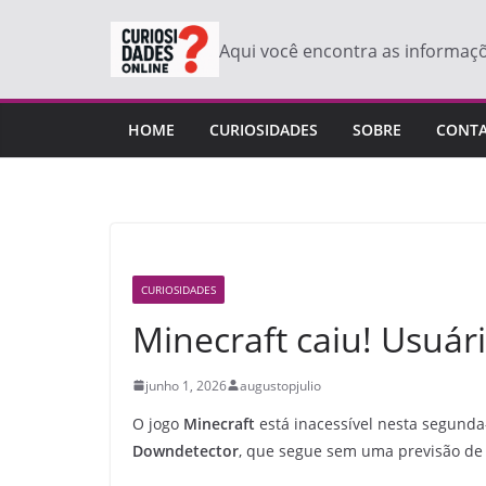
Pular
para
Aqui você encontra as informaç
o
conteúdo
HOME
CURIOSIDADES
SOBRE
CONT
CURIOSIDADES
Minecraft caiu! Usuá
junho 1, 2026
augustopjulio
O jogo
Minecraft
está inacessível nesta segunda
Downdetector
, que segue sem uma previsão de 