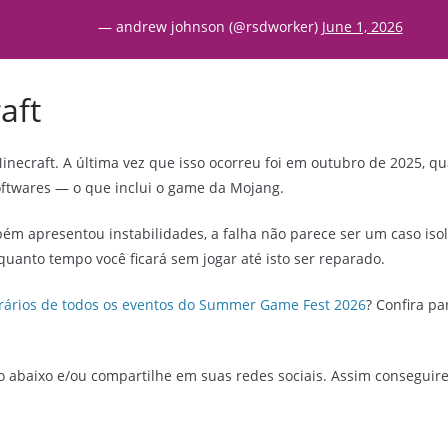
— andrew johnson (@rsdworker)
June 1, 2026
aft
inecraft. A última vez que isso ocorreu foi em outubro de 2025, q
oftwares — o que inclui o game da Mojang.
m apresentou instabilidades, a falha não parece ser um caso isol
quanto tempo você ficará sem jogar até isto ser reparado.
rários de todos os eventos do Summer Game Fest 2026
? Confira p
o abaixo e/ou compartilhe em suas redes sociais. Assim conseguir