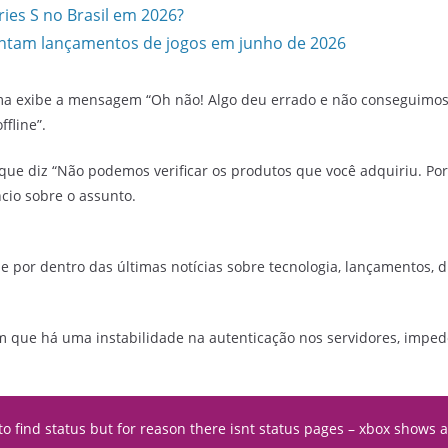
ies S no Brasil em 2026?
entam lançamentos de jogos em junho de 2026
a exibe a mensagem “Oh não! Algo deu errado e não conseguimos n
ffline”.
o que diz “Não podemos verificar os produtos que você adquiriu. Por
cio sobre o assunto.
e por dentro das últimas notícias sobre tecnologia, lançamentos, dic
m que há uma instabilidade na autenticação nos servidores, imped
to find status but for reason there isnt status pages – xbox shows a