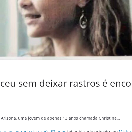
eu sem deixar rastros é enco
o Arizona, uma jovem de apenas 13 anos chamada Christina…
s é encontrada viva após 32 anos
foi publicado primeiro no
Mister