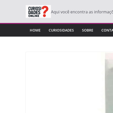
Pular
para
Aqui você encontra as informaç
o
conteúdo
HOME
CURIOSIDADES
SOBRE
CONT