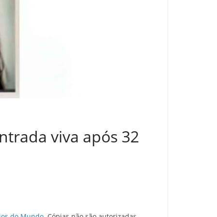
ntrada viva após 32
ios do Mundo
. Cópias não são autorizadas.