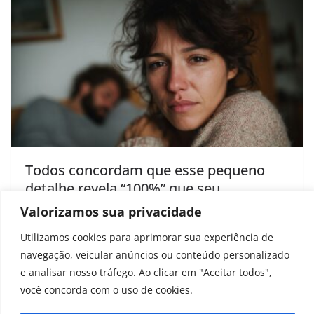
Todos concordam que esse pequeno
detalhe revela “100%” que seu
parceiro(a) está planejando terminar
Valorizamos sua privacidade
com você
Utilizamos cookies para aprimorar sua experiência de
setembro 6, 2025
navegação, veicular anúncios ou conteúdo personalizado
e analisar nosso tráfego. Ao clicar em "Aceitar todos",
você concorda com o uso de cookies.