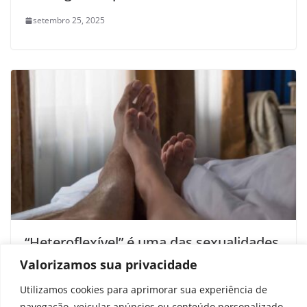
setembro 25, 2025
“Heteroflexível” é uma das sexualidades
que mais crescem, à medida que mais
Valorizamos sua privacidade
pessoas se assumem
Utilizamos cookies para aprimorar sua experiência de
janeiro 2, 2026
navegação, veicular anúncios ou conteúdo personalizado