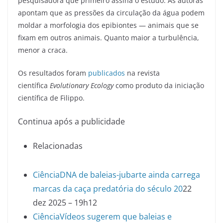
pesquisadora que primeiro assina o estudo. As autoras
apontam que as pressões da circulação da água podem
moldar a morfologia dos epibiontes — animais que se
fixam em outros animais. Quanto maior a turbulência,
menor a craca.
Os resultados foram
publicados
na revista
científica
Evolutionary Ecology
como produto da iniciação
científica de Filippo.
Continua após a publicidade
Relacionadas
Ciência
DNA de baleias-jubarte ainda carrega
marcas da caça predatória do século 20
22
dez 2025 – 19h12
Ciência
Vídeos sugerem que baleias e