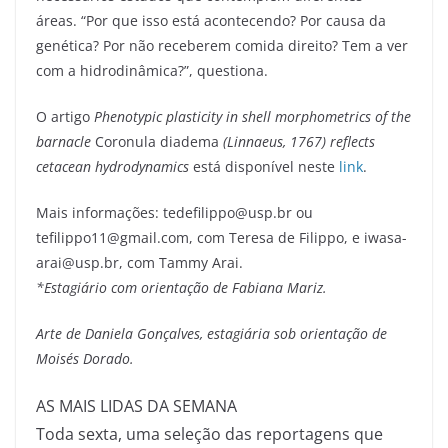
áreas. “Por que isso está acontecendo? Por causa da
genética? Por não receberem comida direito? Tem a ver
com a hidrodinâmica?”, questiona.
O artigo
Phenotypic plasticity in shell morphometrics of the
barnacle
Coronula diadema
(Linnaeus, 1767) reflects
cetacean hydrodynamics
está disponível neste
link
.
Mais informações: tedefilippo@usp.br ou
tefilippo11@gmail.com, com Teresa de Filippo, e iwasa-
arai@usp.br, com Tammy Arai.
*Estagiário com orientação de Fabiana Mariz.
Arte de Daniela Gonçalves, estagiária sob orientação de
Moisés
Dorado.
AS MAIS LIDAS DA SEMANA
Toda sexta, uma seleção das reportagens que