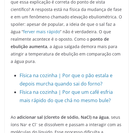
que essa explicação é correta do ponto de vista
científico? A resposta está na física da mudança de fase
e em um fenômeno chamado elevação ebuliométrica. O
spoiler: apesar de popular, a ideia de que o sal faz a
água “
ferver mais rápido
” não é verdadeira. O que
realmente acontece é o oposto. Como o
ponto de
ebulição aumenta
, a água salgada demora mais para
atingir a temperatura de ebulição em comparação com
a água pura.
Física na cozinha | Por que o pão estala e
depois murcha quando sai do forno?
Física na cozinha | Por que um café esfria
mais rápido do que chá no mesmo bule?
Ao
adicionar sal (cloreto de sódio, NaCl) na água
, seus
íons Na⁺ e Cl⁻ se dissolvem e passam a interagir com as
moléculas do líquido. Esse processo dificulta a