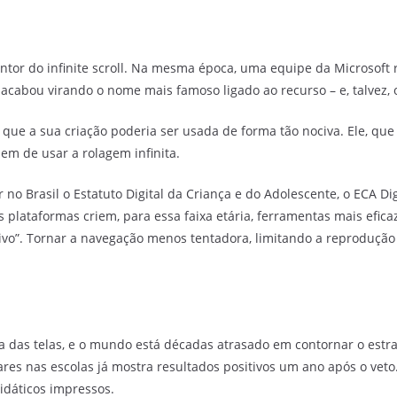
nventor do infinite scroll. Na mesma época, uma equipe da Microsof
acabou virando o nome mais famoso ligado ao recurso – e, talvez, 
r que a sua criação poderia ser usada de forma tão nociva. Ele, 
sem de usar a rolagem infinita.
 no Brasil o Estatuto Digital da Criança e do Adolescente, o ECA Di
 plataformas criem, para essa faixa etária, ferramentas mais efica
ivo”. Tornar a navegação menos tentadora, limitando a reproduçã
a das telas, e o mundo está décadas atrasado em contornar o estr
ulares nas escolas já mostra resultados positivos um ano após o ve
didáticos impressos.