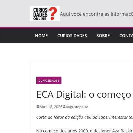
Pular
para
Aqui você encontra as informaç
o
conteúdo
HOME
CURIOSIDADES
SOBRE
CONT
CURIOSIDADES
ECA Digital: o começo 
abril 18, 2026
augustopjulio
Carta ao leitor da edição 486 da Superinteressante,
No começo dos anos 2000, o designer Aza Raskin