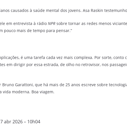
 danos causados à saúde mental dos jovens. Asa Raskin testemunh
ele em entrevista à rádio
NPR
sobre tornar as redes menos viciante
um pouco mais de tempo para pensar.”
mplicações, é uma tarefa cada vez mais complexa. Por sorte, conto
s em dirigir por essa estrada, de olho no retrovisor, nos passageir
or Bruno Garattoni, que há mais de 25 anos escreve sobre tecnolog
 a vida moderna. Boa viagem.
7 abr 2026 – 10h04