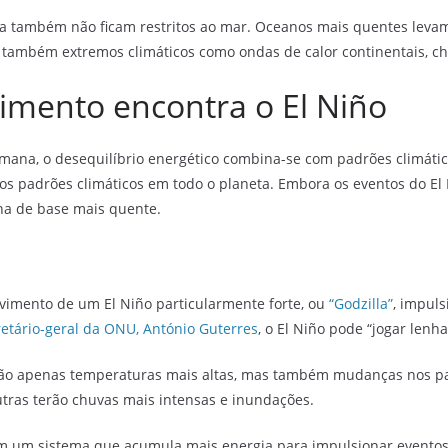
rra também não ficam restritos ao mar. Oceanos mais quentes lev
também extremos climáticos como ondas de calor continentais, ch
ento encontra o El Niño
ana, o desequilíbrio energético combina-se com padrões climáti
 os padrões climáticos em todo o planeta. Embora os eventos do El 
a de base mais quente.
vimento de um El Niño particularmente forte, ou
“Godzilla”
, impul
retário-geral da ONU, António Guterres
, o El Niño pode “jogar le
 não apenas temperaturas mais altas, mas também mudanças nos pa
utras terão chuvas mais intensas e inundações.
m um sistema que acumula mais energia para impulsionar eventos