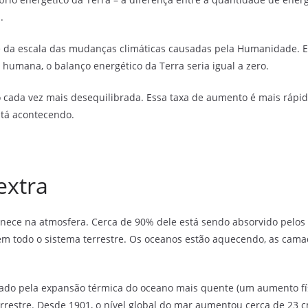
.
o e da escala das mudanças climáticas causadas pela Humanidade. 
 humana, o balanço energético da Terra seria igual a zero.
o cada vez mais desequilibrada. Essa taxa de aumento é mais rápi
stá acontecendo.
extra
anece na atmosfera. Cerca de 90% dele está sendo absorvido pelo
m todo o sistema terrestre. Os oceanos estão aquecendo, as camada
nado pela expansão térmica do oceano mais quente (um aumento f
terrestre. Desde 1901, o nível global do mar aumentou cerca de 23