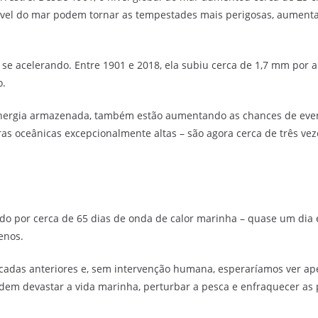
el do mar podem tornar as tempestades mais perigosas, aumentar
se acelerando. Entre 1901 e 2018, ela subiu cerca de 1,7 mm por a
o.
energia armazenada, também estão aumentando as chances de even
s oceânicas excepcionalmente altas – são agora cerca de três vez
do por cerca de 65 dias de onda de calor marinha – quase um dia
enos.
cadas anteriores e, sem intervenção humana, esperaríamos ver ape
dem devastar a vida marinha, perturbar a pesca e enfraquecer as 