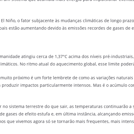
o El Niño, o fator subjacente às mudanças climáticas de longo pra
bais estão aumentando devido às emissões recordes de gases de ef
anidade atingiu cerca de 1,37°C acima dos níveis pré-industriais,
imáticos. No ritmo atual do aquecimento global, esse limite poder
 muito próximo é um forte lembrete de como as variações naturais
roduzir impactos particularmente intensos. Mas é o acúmulo cons
 no sistema terrestre do que sair, as temperaturas continuarão a 
 gases de efeito estufa e, em última instância, alcançando emissõe
mos que vivemos agora só se tornarão mais frequentes, mais intenso