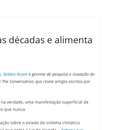
as décadas e alimenta
s.
Debbie Rosen
é gerente de pesquisa e inovação do
e The Conversation, que reúne artigos escritos por
 na verdade, uma manifestação superficial de
do que nunca.
ação sobre o estado do sistema climático
ia que entra e sai do planeta –
dobrou nas