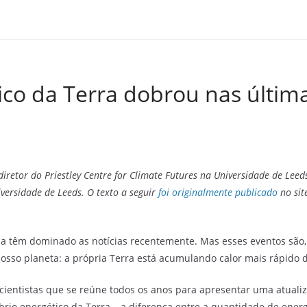
ico da Terra dobrou nas últim
diretor do Priestley Centre for Climate Futures na Universidade de Leed
iversidade de Leeds. O texto a seguir
foi originalmente publicado
no sit
ia têm dominado as notícias recentemente. Mas esses eventos são,
sso planeta: a própria Terra está acumulando calor mais rápido 
ientistas que se reúne todos os anos para apresentar uma atualiz
brio energético da Terra – a diferença entre a quantidade de energ