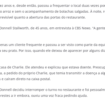
z anos e, desde então, passou a frequentar o local duas vezes por
 arroz e sem o acompanhamento de bolachas salgadas. À noite, r
revisível quanto a abertura das portas do restaurante.
Donnell Stallworth, de 45 anos, em entrevista à CBS News. “A gente 
penas um cliente frequente e passou a ser visto como parte da equ
a seu prato. Por isso, quando ele deixou de aparecer por alguns d
 casa de Charlie. Ele atendeu e explicou que estava doente. Preocu
ta, a pedido do próprio Charlie, que temia transmitir a doença a a
 e caíram direto na caixa postal.
Donnell decidiu interromper o turno no restaurante e foi pessoalm
restes a ir embora, ouviu uma voz fraca pedindo ajuda.