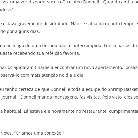
algo, uma voz dizendo ‘socorro’”, relatou Donnell. “Quando abri a p
adora.”
s e estava gravemente desidratado. Não se sabia há quanto tempo el
do por alguns dias.
ída ao longo de uma década não foi interrompida. Funcionários d
nuasse recebendo sua refeição favorita.
onários ajudaram Charlie a encontrar um novo apartamento, localiza
bservá-lo com mais atenção no dia a dia.
 eu tenho certeza de que Donnell e toda a equipe do Shrimp Basket 
Journal. “Donnell manda mensagens, faz visitas. Pelo visto, eles 
na habitual. Lá estava ele novamente no restaurante, cumprimenta
S News. “Criamos uma conexão.”