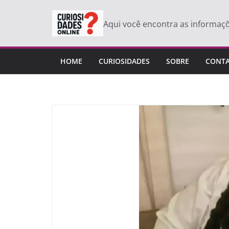
Pular
para
Aqui você encontra as informaç
o
conteúdo
HOME
CURIOSIDADES
SOBRE
CONT