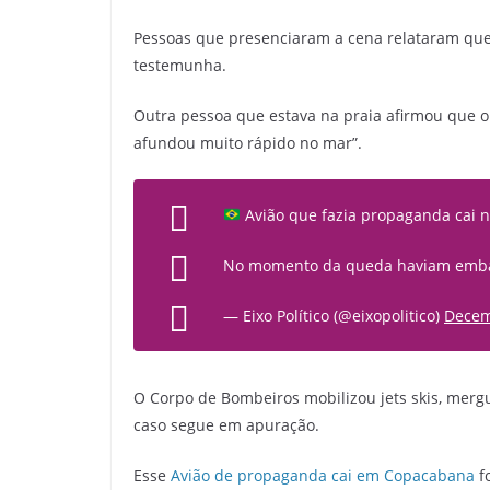
Pessoas que presenciaram a cena relataram que 
testemunha.
Outra pessoa que estava na praia afirmou que o
afundou muito rápido no mar”.
Avião que fazia propaganda cai n
No momento da queda haviam embar
— Eixo Político (@eixopolitico)
Decem
O Corpo de Bombeiros mobilizou jets skis, mergu
caso segue em apuração.
Esse
Avião de propaganda cai em Copacabana
f