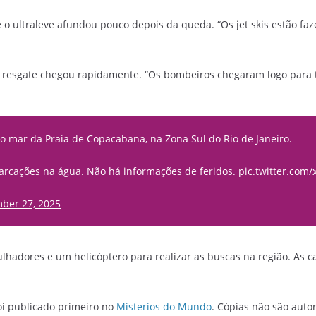
o ultraleve afundou pouco depois da queda. “Os jet skis estão faz
 resgate chegou rapidamente. “Os bombeiros chegaram logo para ten
o mar da Praia de Copacabana, na Zona Sul do Rio de Janeiro.
cações na água. Não há informações de feridos.
pic.twitter.co
ber 27, 2025
lhadores e um helicóptero para realizar as buscas na região. As 
oi publicado primeiro no
Misterios do Mundo
. Cópias não são auto