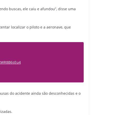
endo buscas, ele caiu e afundou”, disse uma
tar localizar o piloto e a aeronave, que
m/xWR8B6sEu4
causas do acidente ainda são desconhecidas e o
rizadas.