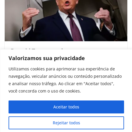
Donald Trump envia uma carta
Valorizamos sua privacidade
perturbadora à Noruega após ter o
Prêmio Nobel da Paz negado
Utilizamos cookies para aprimorar sua experiência de
navegação, veicular anúncios ou conteúdo personalizado
janeiro 20, 2026
e analisar nosso tráfego. Ao clicar em "Aceitar todos",
você concorda com o uso de cookies.
Aceitar todos
Copyright © 2025 - 2026
curiosidadesonline.com.br
Rejeitar todos