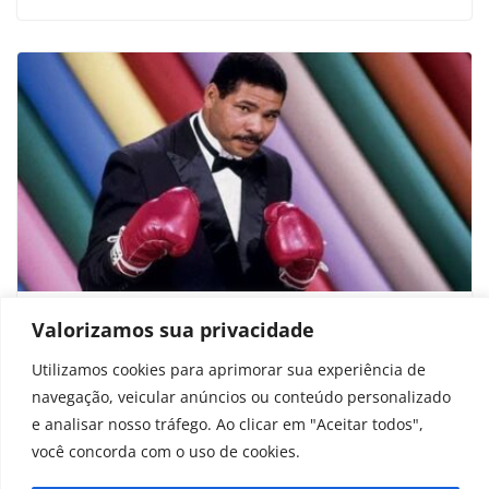
Maguila – Prefiro ficar louco a morrer de
Valorizamos sua privacidade
fome: tudo sobre série do Globoplay
Utilizamos cookies para aprimorar sua experiência de
navegação, veicular anúncios ou conteúdo personalizado
outubro 24, 2025
e analisar nosso tráfego. Ao clicar em "Aceitar todos",
você concorda com o uso de cookies.