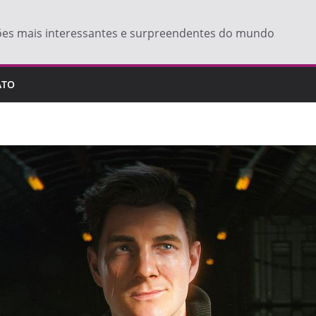
ões mais interessantes e surpreendentes do mundo
ATO