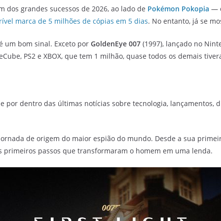
 um dos grandes sucessos de 2026, ao lado de
Pokémon Pokopia
— 
rível marca de 5 milhões de cópias em 5 dias
. No entanto, já se m
 é um bom sinal. Exceto por
GoldenEye 007
(1997), lançado no Nint
eCube, PS2 e XBOX, que tem 1 milhão, quase todos os demais tive
e por dentro das últimas notícias sobre tecnologia, lançamentos, dic
 jornada de origem do maior espião do mundo. Desde a sua primeir
 os primeiros passos que transformaram o homem em uma lenda.