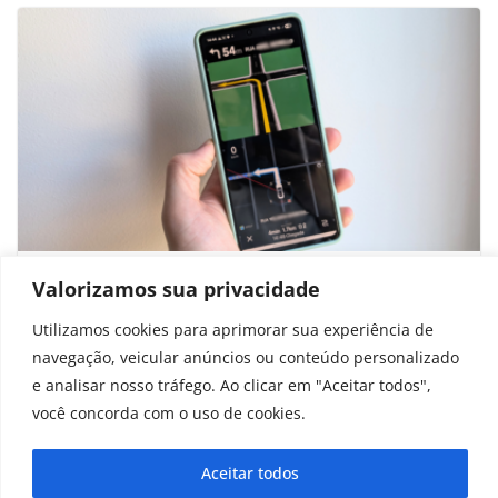
AMap é o ‘Google Maps da China’ com
Valorizamos sua privacidade
recursos de IA; conheça o app
Utilizamos cookies para aprimorar sua experiência de
navegação, veicular anúncios ou conteúdo personalizado
setembro 27, 2025
e analisar nosso tráfego. Ao clicar em "Aceitar todos",
você concorda com o uso de cookies.
Aceitar todos
Copyright © 2025 - 2026
curiosidadesonline.com.br