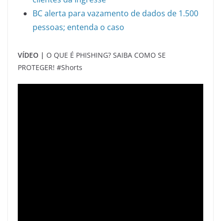
BC alerta para vazamento de dados de 1.500
pessoas; entenda o caso
VÍDEO |
O QUE É PHISHING? SAIBA COMO SE
PROTEGER! #Shorts