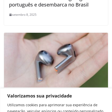
português e desembarca no Brasil
setembro 8, 2025
Novo Galaxy Buds pode aposentar
Valorizamos sua privacidade
design inspirado nos AirPods da Apple
Utilizamos cookies para aprimorar sua experiência de
navegação, veicular anúncios ou conteúdo personalizado