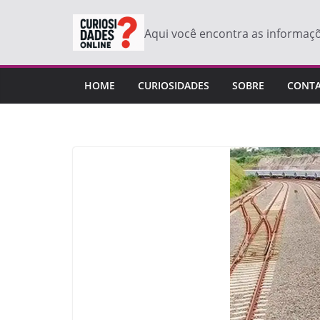
Pular
para
Aqui você encontra as informaç
o
conteúdo
HOME
CURIOSIDADES
SOBRE
CONT