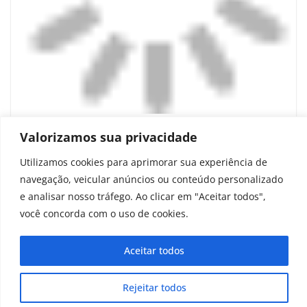
Pequena estatueta pode ser o retrato
Valorizamos sua privacidade
mais antigo de um viking
Utilizamos cookies para aprimorar sua experiência de
navegação, veicular anúncios ou conteúdo personalizado
setembro 2, 2025
e analisar nosso tráfego. Ao clicar em "Aceitar todos",
você concorda com o uso de cookies.
Aceitar todos
Copyright © 2025 - 2026
curiosidadesonline.com.br
Rejeitar todos