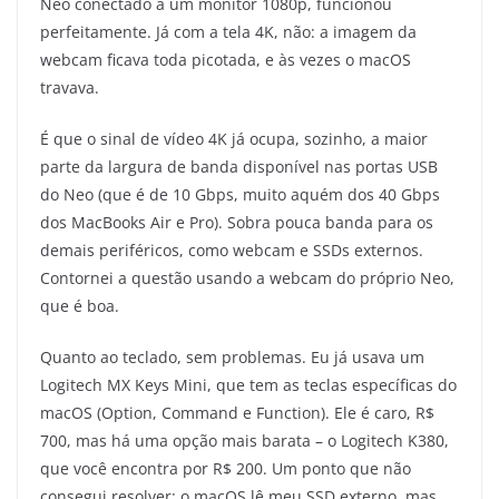
Neo conectado a um monitor 1080p, funcionou
perfeitamente. Já com a tela 4K, não: a imagem da
webcam ficava toda picotada, e às vezes o macOS
travava.
É que o sinal de vídeo 4K já ocupa, sozinho, a maior
parte da largura de banda disponível nas portas USB
do Neo (que é de 10 Gbps, muito aquém dos 40 Gbps
dos MacBooks Air e Pro). Sobra pouca banda para os
demais periféricos, como webcam e SSDs externos.
Contornei a questão usando a webcam do próprio Neo,
que é boa.
Quanto ao teclado, sem problemas. Eu já usava um
Logitech MX Keys Mini, que tem as teclas específicas do
macOS (Option, Command e Function). Ele é caro, R$
700, mas há uma opção mais barata – o Logitech K380,
que você encontra por R$ 200. Um ponto que não
consegui resolver: o macOS lê meu SSD externo, mas