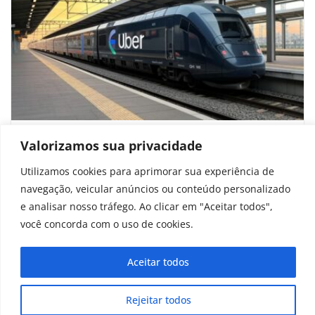
Uber “entra nos trilhos” e quer trem que
Valorizamos sua privacidade
ligue Londres a grandes centros
Utilizamos cookies para aprimorar sua experiência de
navegação, veicular anúncios ou conteúdo personalizado
setembro 4, 2025
e analisar nosso tráfego. Ao clicar em "Aceitar todos",
você concorda com o uso de cookies.
Aceitar todos
Copyright © 2025 - 2026
curiosidadesonline.com.br
Rejeitar todos