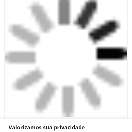
O mito confortável das múltiplas
Valorizamos sua privacidade