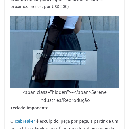
próximos meses, por US$ 200).
<span class=”hidden”>–</span>
Serene
Industries/Reprodução
Teclado imponente
O
Icebreaker
é esculpido, peça por peça, a partir de um
único bloco de alumínio. É produzido sob encomenda,