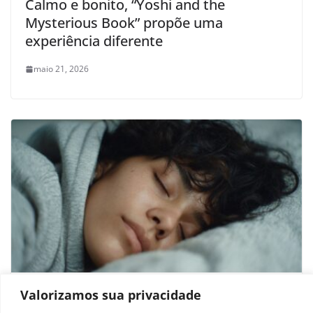
Calmo e bonito, “Yoshi and the
Mysterious Book” propõe uma
experiência diferente
maio 21, 2026
Harvard: regra das 8 horas de sono é
Valorizamos sua privacidade