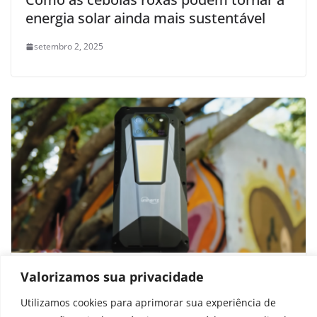
energia solar ainda mais sustentável
setembro 2, 2025
5 celulares com as maiores baterias do
Valorizamos sua privacidade
mundo; veja quais vendem no Brasil
Utilizamos cookies para aprimorar sua experiência de