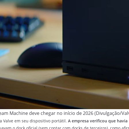
eam Machine deve chegar no início de 2026 (Divulgação/Val
 Valve em seu dispositivo portátil.
A empresa verificou que havi
savam o dock oficial (sem contar com docks de terceiros), como af