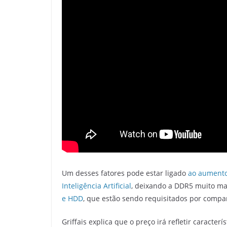
Um desses fatores pode estar ligado
ao aumento
Inteligência Artificial
, deixando a DDR5 muito mai
e HDD
, que estão sendo requisitados por compan
Griffais explica que o preço irá refletir caracter