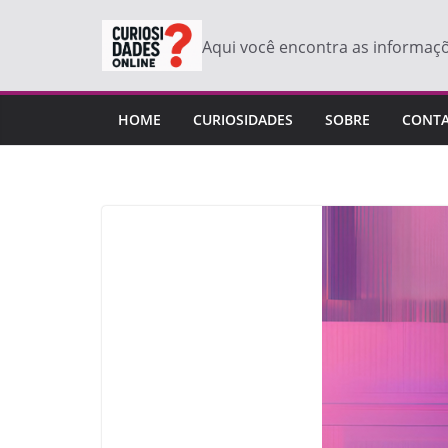
Pular
para
Aqui você encontra as informaç
o
conteúdo
HOME
CURIOSIDADES
SOBRE
CONT