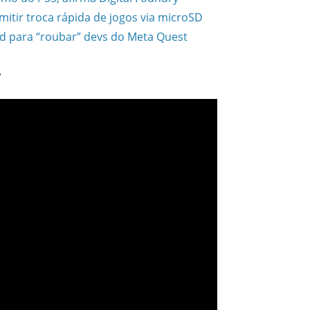
tir troca rápida de jogos via microSD
d para “roubar” devs do Meta Quest
?