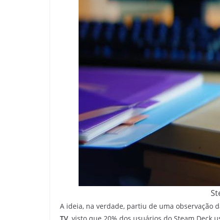
St
A ideia, na verdade, partiu de uma observação da
TV
, visto que 20% dos usuários do Steam Deck u