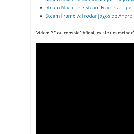
Steam Machine e Steam Frame vão permi
Steam Frame vai rodar jogos de Androi
Vídeo: PC ou console? Afinal, existe um melhor