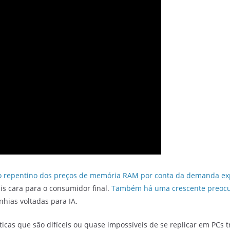
 repentino dos preços de memória RAM por conta da demanda exp
s cara para o consumidor final.
Também há uma crescente preocu
hias voltadas para IA.
ísticas que são difíceis ou quase impossíveis de se replicar em PCs t