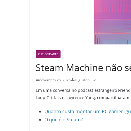
CURIOSIDADES
Steam Machine não se
novembro 26, 2025
augustopjulio
Em uma conversa no podcast estrangeiro Friends
Loup Griffais e Lawrence Yang, c
ompartilharam n
Quanto custa montar um PC gamer igu
O que é o Steam?