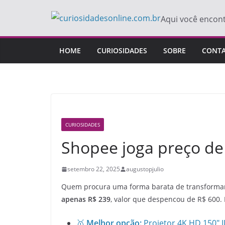
Pular
Aqui você encon
para
o
conteúdo
HOME
CURIOSIDADES
SOBRE
CONT
CURIOSIDADES
Shopee joga preço de 
setembro 22, 2025
augustopjulio
Quem procura uma forma barata de transformar
apenas R$ 239
, valor que despencou de R$ 600.
🥇
Melhor opção:
Projetor 4K HD 150″ I