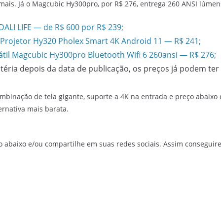
mais. Já o Magcubic Hy300pro, por R$ 276, entrega 260 ANSI lúmen
DALI LIFE — de R$ 600 por R$ 239;
Projetor Hy320 Pholex Smart 4K Android 11 — R$ 241;
átil Magcubic Hy300pro Bluetooth Wifi 6 260ansi — R$ 276;
atéria depois da data de publicação, os preços já podem te
ombinação de tela gigante, suporte a 4K na entrada e preço abaixo
ternativa mais barata.
o abaixo e/ou compartilhe em suas redes sociais. Assim conseguir