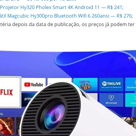
Projetor Hy320 Pholex Smart 4K Android 11 — R$ 241;
átil Magcubic Hy300pro Bluetooth Wifi 6 260ansi — R$ 276;
atéria depois da data de publicação, os preços já podem te