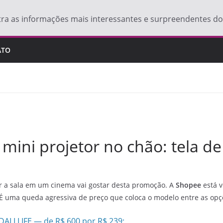
tra as informações mais interessantes e surpreendentes 
ATO
mini projetor no chão: tela d
 a sala em um cinema vai gostar desta promoção. A
Shopee
está 
 É uma queda agressiva de preço que coloca o modelo entre as opç
DALI LIFE — de R$ 600 por R$ 239;