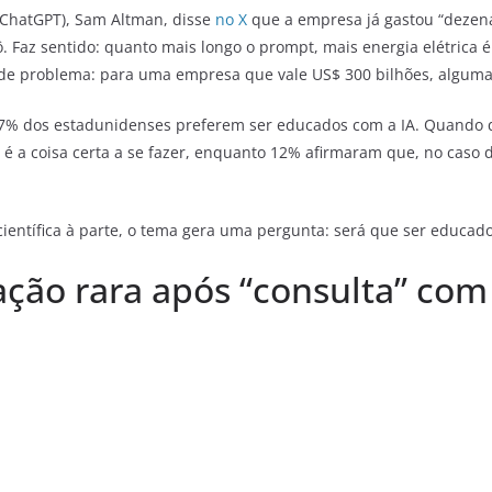
 ChatGPT), Sam Altman, disse
no X
que a empresa já gastou “dezen
 Faz sentido: quanto mais longo o prompt, mais energia elétrica é
rande problema: para uma empresa que vale US$ 300 bilhões, alguma
7% dos estadunidenses preferem ser educados com a IA. Quando q
 a coisa certa a se fazer, enquanto 12% afirmaram que, no caso
ientífica à parte, o tema gera uma pergunta: será que ser educad
ção rara após “consulta” co