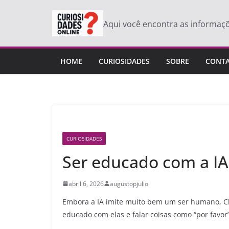
Pular
para
Aqui você encontra as informaç
o
conteúdo
HOME
CURIOSIDADES
SOBRE
CONT
CURIOSIDADES
Ser educado com a IA
abril 6, 2026
augustopjulio
Embora a IA imite muito bem um ser humano, Cha
educado com elas e falar coisas como “por favor”