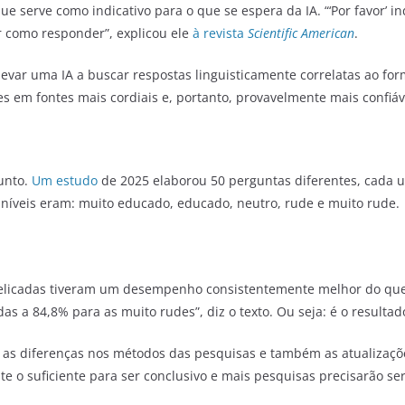
 serve como indicativo para o que se espera da IA. “‘Por favor’ i
r como responder”, explicou ele
à revista
Scientific American
.
var uma IA a buscar respostas linguisticamente correlatas ao for
 em fontes mais cordiais e, portanto, provavelmente mais confiáv
sunto.
Um estudo
de 2025 elaborou 50 perguntas diferentes, cada u
 níveis eram: muito educado, educado, neutro, rude e muito rude.
ndelicadas tiveram um desempenho consistentemente melhor do qu
s a 84,8% para as muito rudes”, diz o texto. Ou seja: é o resulta
mo as diferenças nos métodos das pesquisas e também as atualizaç
o suficiente para ser conclusivo e mais pesquisas precisarão ser 