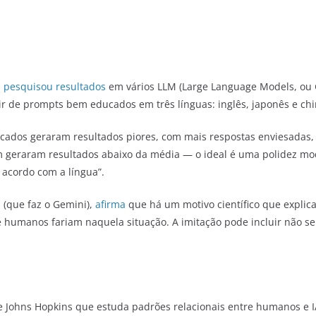
,
pesquisou resultados
em vários LLM (Large Language Models, ou
tir de prompts bem educados em três línguas: inglês, japonês e chi
dos geraram resultados piores, com mais respostas enviesadas, m
eraram resultados abaixo da média — o ideal é uma polidez mod
 acordo com a língua”.
 (que faz o Gemini),
afirma
que há um motivo científico que explica 
 humanos fariam naquela situação. A imitação pode incluir não ser 
 Johns Hopkins que estuda padrões relacionais entre humanos e IA