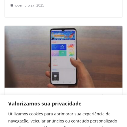
novembro 27, 2025
Como funciona um celular da Coreia do
Valorizamos sua privacidade
Norte? Youtuber expõe vigilância
extrema
Utilizamos cookies para aprimorar sua experiência de
navegação, veicular anúncios ou conteúdo personalizado
novembro 24, 2025