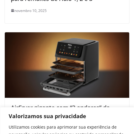
novembro 10, 2025
AirFryer gigante com “3 andares” da
Philco está com preço no chão; veja
Valorizamos sua privacidade
parcelas
Utilizamos cookies para aprimorar sua experiência de