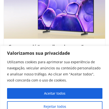
Samsung dá “soundbar de graça” para
quem comprar TV de 58”; entenda a
Valorizamos sua privacidade
promoção
Utilizamos cookies para aprimorar sua experiência de
navegação, veicular anúncios ou conteúdo personalizado
setembro 26, 2025
e analisar nosso tráfego. Ao clicar em "Aceitar todos",
você concorda com o uso de cookies.
Aceitar todos
Copyright © 2025 - 2026
curiosidadesonline.com.br
Rejeitar todos