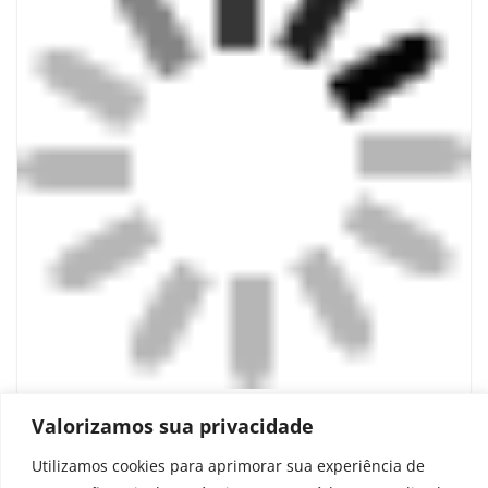
O que é o “Conselho da Paz” de Trump e
Valorizamos sua privacidade
o que a ONU tem a ver com isso?
Utilizamos cookies para aprimorar sua experiência de