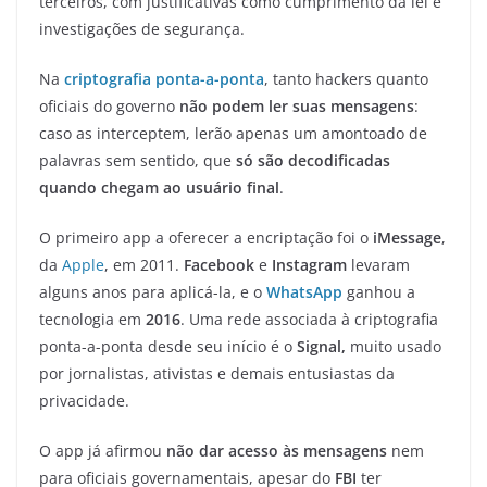
terceiros, com justificativas como cumprimento da lei e
investigações de segurança.
Na
criptografia ponta-a-ponta
, tanto hackers quanto
oficiais do governo
não podem ler suas mensagens
:
caso as interceptem, lerão apenas um amontoado de
palavras sem sentido, que
só são decodificadas
quando chegam ao usuário final
.
O primeiro app a oferecer a encriptação foi o
iMessage
,
da
Apple
, em 2011.
Facebook
e
Instagram
levaram
alguns anos para aplicá-la, e o
WhatsApp
ganhou a
tecnologia em
2016
. Uma rede associada à criptografia
ponta-a-ponta desde seu início é o
Signal,
muito usado
por jornalistas, ativistas e demais entusiastas da
privacidade.
O app já afirmou
não dar acesso às mensagens
nem
para oficiais governamentais, apesar do
FBI
ter