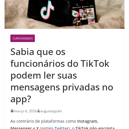
CURIOSIDADES
Sabia que os
funcionários do TikTok
podem ler suas
mensagens privadas no
app?
março 6, 2026
augustopjulio
Ao contrário de plataformas como
Instagram,
Messenger
e
X
(antigo
Twitter
), o
TikTok não encripta