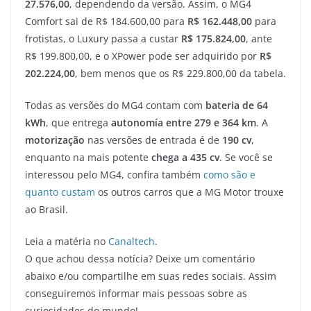
27.576,00
, dependendo da versão. Assim, o MG4
Comfort sai de R$ 184.600,00 para
R$ 162.448,00
para
frotistas, o Luxury passa a custar
R$ 175.824,00
, ante
R$ 199.800,00, e o XPower pode ser adquirido por
R$
202.224,00
, bem menos que os R$ 229.800,00 da tabela.
Todas as versões do MG4 contam com
bateria de 64
kWh
, que entrega
autonomía entre 279 e 364 km
. A
motorização
nas versões de entrada é de
190 cv
,
enquanto na mais potente
chega a 435 cv
. Se você se
interessou pelo MG4, confira também
como são e
quanto custam
os outros carros que a MG Motor trouxe
ao Brasil.
Leia a matéria no
Canaltech
.
O que achou dessa notícia? Deixe um comentário
abaixo e/ou compartilhe em suas redes sociais. Assim
conseguiremos informar mais pessoas sobre as
curiosidades do mundo!