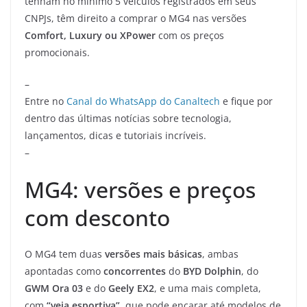
tenham no mínimo 5 veículos registrados em seus
CNPJs, têm direito a comprar o MG4 nas versões
Comfort, Luxury ou XPower
com os preços
promocionais.
–
Entre no
Canal do WhatsApp do Canaltech
e fique por
dentro das últimas notícias sobre tecnologia,
lançamentos, dicas e tutoriais incríveis.
–
MG4: versões e preços
com desconto
O MG4 tem duas
versões mais básicas
, ambas
apontadas como
concorrentes
do
BYD Dolphin
, do
GWM Ora 03
e do
Geely EX2
, e uma mais completa,
com
“veia esportiva”
, que pode encarar até modelos de