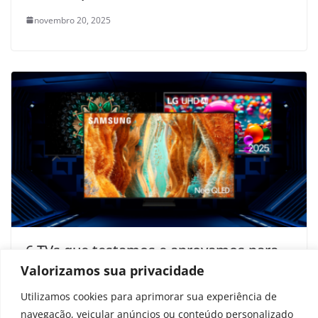
novembro 20, 2025
6 TVs que testamos e aprovamos para
você comprar na Cyber Monday sem
Valorizamos sua privacidade
medo
Utilizamos cookies para aprimorar sua experiência de
navegação, veicular anúncios ou conteúdo personalizado
novembro 29, 2025