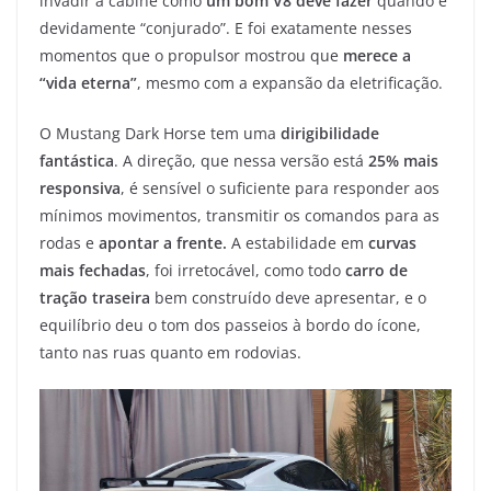
invadir a cabine como
um bom V8 deve fazer
quando é
devidamente “conjurado”. E foi exatamente nesses
momentos que o propulsor mostrou que
merece a
“vida eterna”
, mesmo com a expansão da eletrificação.
O Mustang Dark Horse tem uma
dirigibilidade
fantástica
. A direção, que nessa versão está
25% mais
responsiva
, é sensível o suficiente para responder aos
mínimos movimentos, transmitir os comandos para as
rodas e
apontar a frente.
A estabilidade em
curvas
mais fechadas
, foi irretocável, como todo
carro de
tração traseira
bem construído deve apresentar, e o
equilíbrio deu o tom dos passeios à bordo do ícone,
tanto nas ruas quanto em rodovias.