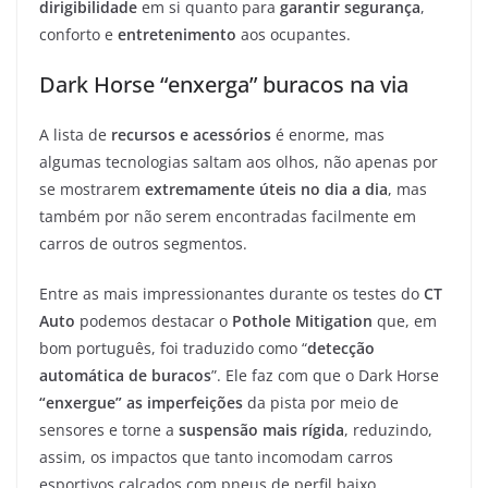
dirigibilidade
em si quanto para
garantir segurança
,
conforto e
entretenimento
aos ocupantes.
Dark Horse “enxerga” buracos na via
A lista de
recursos e acessórios
é enorme, mas
algumas tecnologias saltam aos olhos, não apenas por
se mostrarem
extremamente úteis no dia a dia
, mas
também por não serem encontradas facilmente em
carros de outros segmentos.
Entre as mais impressionantes durante os testes do
CT
Auto
podemos destacar o
Pothole Mitigation
que, em
bom português, foi traduzido como “
detecção
automática de buracos
”. Ele faz com que o Dark Horse
“enxergue” as imperfeições
da pista por meio de
sensores e torne a
suspensão mais rígida
, reduzindo,
assim, os impactos que tanto incomodam carros
esportivos calçados com pneus de perfil baixo.