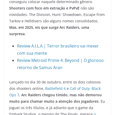
conseguiu colocar naquele determinado gênero.
Shooters com foco em extração e PvPvE
não são
novidades. The Division, Hunt: Showdown, Escape from
Tarkov e Helldivers são alguns nomes consolidados.
Mas, em 2025, eis que surge Arc Raiders, uma
surpresa
.
Review A.I.L.A | Terror brasileiro vai mexer
com sua mente
Review Metroid Prime 4: Beyond | O glorioso
retorno de Samus Aran
Lançado no dia 30 de outubro, entre os dois colossos
dos shooters online,
Battlefield 6
e
Call of Duty: Black
Ops 7
,
Arc Raiders chegou tímido, mas não demorou
muito para chamar muito a atenção dos jogadores
. Eu
joguei os três títulos, e já adianto que o game da
Embark Studios, o mesmo de The Finals, merece
o