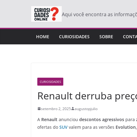
Pular
para
Aqui você encontra as informaç
o
conteúdo
HOME
CURIOSIDADES
SOBRE
CONT
CURIOSIDADES
Renault derruba preço
setembro 2, 2025
augustopjulio
A
Renault
anunciou
descontos agressivos
para
ofertas do
SUV
valem para as versões
Evolution