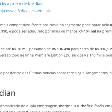
cks a preço de Kardian
eja essas 5 dicas essenciais
mais competitivos frente aos rivais do segmento pode optar pelo
K
.190
, e pode ser adquirido por mais ou menos
R$ 104 mil na pro
 de até
R$ 20 mil
, passando de
R$ 136.490
para cerca de
R$
116,5 m
ersão topo de linha Première Edition EDC sai dos R$ 146 mil e po
e por dentro das últimas notícias sobre tecnologia, lançamentos, dic
dian
utomatizado de dupla embreagem,
motor 1.0 turboflex
, faróis em 