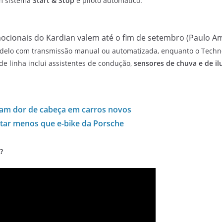
m sistema
Start & Stop
e piloto automático.
cionais do Kardian valem até o fim de setembro (Paulo Am
odelo com transmissão manual ou automatizada, enquanto o Techn
 de linha inclui assistentes de condução,
sensores de chuva e de i
ram dor de cabeça em carros novos
tar menos que e-bike da Porsche
?