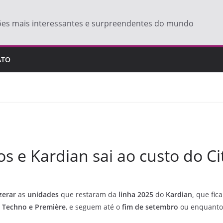
ões mais interessantes e surpreendentes do mundo
ATO
s e Kardian sai ao custo do Ci
zerar
as
unidades
que restaram da
linha 2025
do
Kardian,
que fic
, Techno e Première
, e seguem até o
fim de setembro
ou enquanto