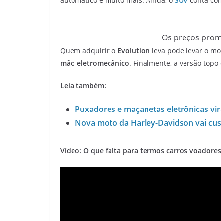
automático e muito mais. Ainda, o
SUV
conta co
Os preços promo
Quem adquirir o
Evolution
leva pode levar o m
mão eletromecânico
. Finalmente, a versão topo
Leia também:
Puxadores e maçanetas eletrônicas vi
Nova moto da Harley-Davidson vai cus
Vídeo: O que falta para termos carros voadores