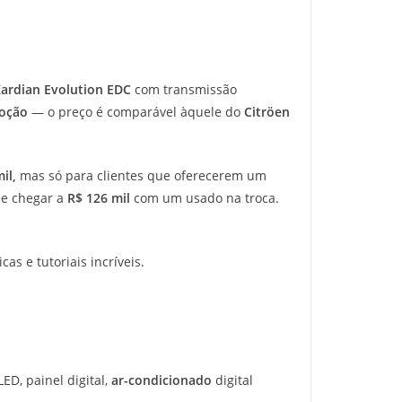
ardian Evolution EDC
com transmissão
moção
— o preço é comparável àquele do
Citröen
il,
mas só para clientes que oferecerem um
de chegar a
R$ 126 mil
com um usado na troca.
as e tutoriais incríveis.
LED, painel digital,
ar-condicionado
digital