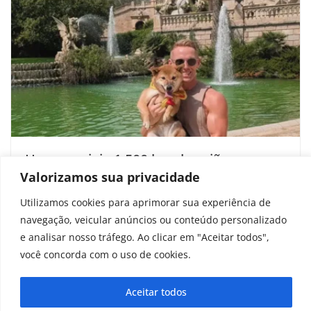
Homem viaja 1.500 km de avião para
outro país a trabalho porque é mais
Valorizamos sua privacidade
barato do que morar na cidade
Utilizamos cookies para aprimorar sua experiência de
navegação, veicular anúncios ou conteúdo personalizado
janeiro 17, 2026
e analisar nosso tráfego. Ao clicar em "Aceitar todos",
você concorda com o uso de cookies.
Aceitar todos
Copyright © 2025 - 2026
curiosidadesonline.com.br