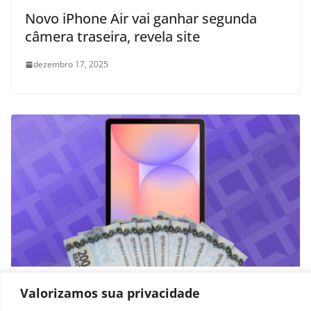
Novo iPhone Air vai ganhar segunda
câmera traseira, revela site
dezembro 17, 2025
Quanto vale a pena pagar no Galaxy Tab
Valorizamos sua privacidade
S10 Lite em 2026?