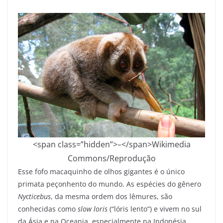
<span class=”hidden”>–</span>
Wikimedia
Commons/Reprodução
Esse fofo macaquinho de olhos gigantes é o único
primata peçonhento do mundo. As espécies do gênero
Nycticebus
, da mesma ordem dos lêmures, são
conhecidas como
slow loris
(“lóris lento”) e vivem no sul
da Ásia e na Oceania, especialmente na Indonésia.