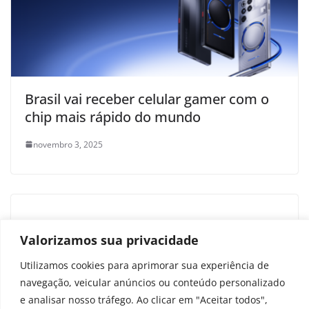
Brasil vai receber celular gamer com o
chip mais rápido do mundo
novembro 3, 2025
Galaxy Z Fold 7 teria problema de
Valorizamos sua privacidade
pintura descascando, apontam usuários
Utilizamos cookies para aprimorar sua experiência de
navegação, veicular anúncios ou conteúdo personalizado
setembro 2, 2025
e analisar nosso tráfego. Ao clicar em "Aceitar todos",