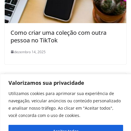
Como criar uma coleção com outra
pessoa no TikTok
dezembro 14, 2025
Dois jogos da Superinteressante que
Valorizamos sua privacidade
vão desafiar sua mente
Utilizamos cookies para aprimorar sua experiência de
navegação, veicular anúncios ou conteúdo personalizado
outubro 31, 2025
e analisar nosso tráfego. Ao clicar em "Aceitar todos",
você concorda com o uso de cookies.