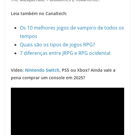
Leia também no Canaltech:
Os 10 melhores jogos de vampiro de todos os
tempos
Quais são os tipos de jogos RPG?
7 diferenças entre JRPG e RPG ocidental
Vídeo:
Nintendo Switch
, PS5 ou Xbox? Ainda vale a
pena comprar um console em 2025?