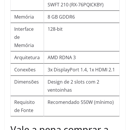
SWFT 210 (RX-76PQICKBY)
Memória
8 GB GDDR6
Interface
128-bit
de
Memória
Arquitetura
AMD RDNA 3
Conexões
3x DisplayPort 1.4, 1x HDMI 2.1
Dimensões
Design de 2 slots com 2
ventoinhas
Requisito
Recomendado 550W (mínimo)
de Fonte
Vale a pena comprar a