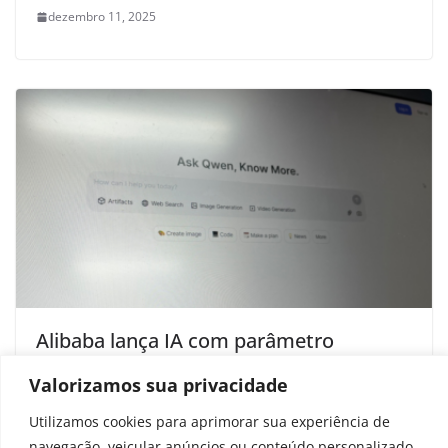
dezembro 11, 2025
Alibaba lança IA com parâmetro
‘gigantesco’ para competir com o
Valorizamos sua privacidade
ChatGPT
Utilizamos cookies para aprimorar sua experiência de
setembro 8, 2025
navegação, veicular anúncios ou conteúdo personalizado